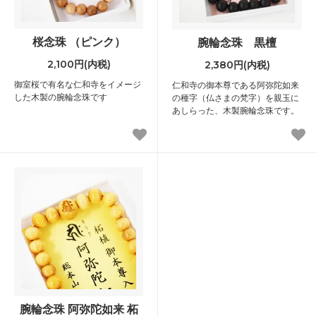
桜念珠 （ピンク）
腕輪念珠 黒檀
2,100円(内税)
2,380円(内税)
御室桜で有名な仁和寺をイメージ
仁和寺の御本尊である阿弥陀如来
した木製の腕輪念珠です
の種字（仏さまの梵字）を親玉に
あしらった、木製腕輪念珠です。
腕輪念珠 阿弥陀如来 柘