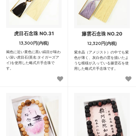
虎目石念珠 NO.31
籐雲石念珠 NO.20
13,300円(内税)
12,320円(内税)
褐色に近い黄色に黒い縞目が味わ
紫水晶（アメジスト）の中でも紫
い深い虎目石(英名:タイガーズア
色が薄く、灰白色の雲を描いたよ
イ)を使用した略式片手念珠で
うな模様が入っている籐雲石を使
す。
用した略式片手念珠です。