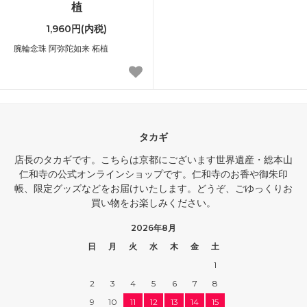
植
1,960円(内税)
腕輪念珠 阿弥陀如来 柘植
タカギ
店長のタカギです。こちらは京都にございます世界遺産・総本山
仁和寺の公式オンラインショップです。仁和寺のお香や御朱印
帳、限定グッズなどをお届けいたします。どうぞ、ごゆっくりお
買い物をお楽しみください。
2026年8月
日
月
火
水
木
金
土
1
2
3
4
5
6
7
8
9
10
11
12
13
14
15