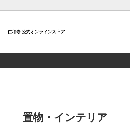
いただける御朱印帳やお香、五大明王や観音堂の限定グッズがオンライ
帳・御朱印帳袋
念珠・数珠
インテリア
バッグ・アクセサリー
置物・インテリア