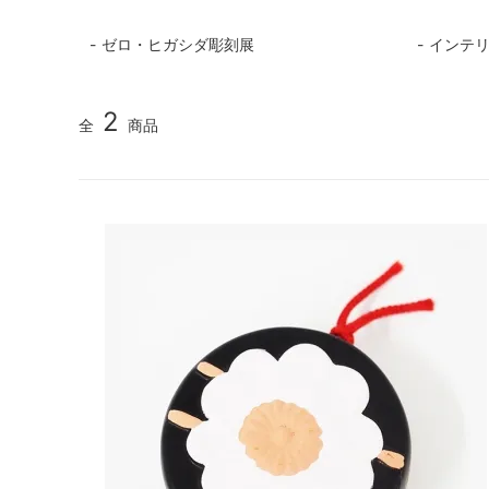
ゼロ・ヒガシダ彫刻展
インテ
2
全
商品