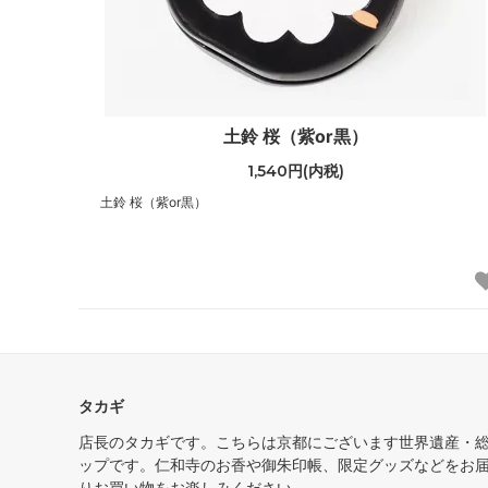
土鈴 桜（紫or黒）
1,540円(内税)
土鈴 桜（紫or黒）
タカギ
店長のタカギです。こちらは京都にございます世界遺産・
ップです。仁和寺のお香や御朱印帳、限定グッズなどをお
りお買い物をお楽しみください。