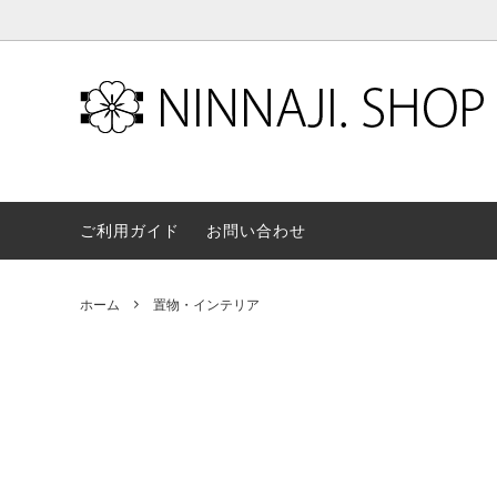
京都・総本山仁和寺の公式オンラインストアです。仁和寺売店でご購入
お香・線香
御朱印
文具用品
置物・
ご利用ガイド
お問い合わせ
その他物品
ホーム
置物・インテリア