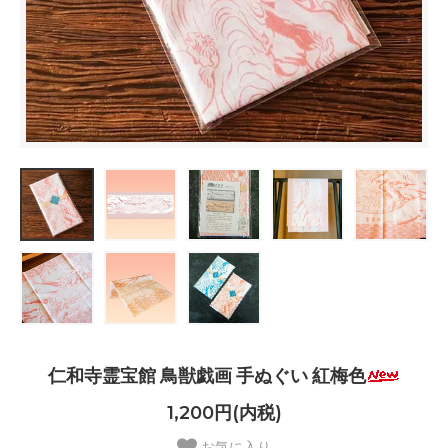
仁和寺霊宝館 鳥獣戯画 手ぬぐい 紅梅色
1,200円(内税)
お気に入り